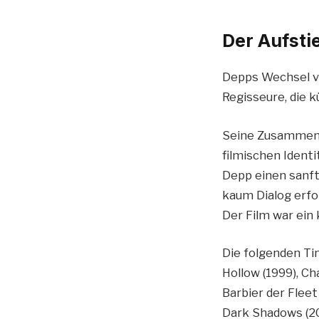
Der Aufsti
Depps Wechsel vo
Regisseure, die k
Seine Zusammenar
filmischen Ident
Depp einen sanfte
kaum Dialog erfo
Der Film war ein 
Die folgenden Ti
Hollow (1999), C
Barbier der Flee
Dark Shadows (20