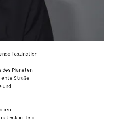
ende Faszination
s des Planeten
ulente Straße
e und
einen
meback im Jahr