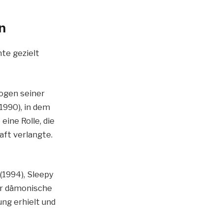
n
te gezielt
ogen seiner
1990), in dem
ine Rolle, die
aft verlangte.
(1994), Sleepy
Der dämonische
ung erhielt und