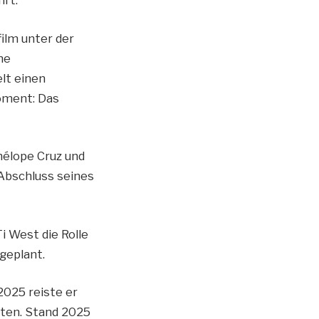
film unter der
ne
lt einen
oment: Das
nélope Cruz und
 Abschluss seines
i West die Rolle
geplant.
2025 reiste er
oten. Stand 2025