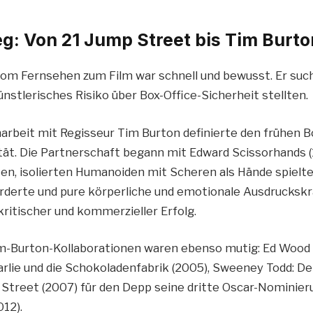
eg: Von 21 Jump Street bis Tim Burto
m Fernsehen zum Film war schnell und bewusst. Er such
ünstlerisches Risiko über Box-Office-Sicherheit stellten.
beit mit Regisseur Tim Burton definierte den frühen B
ität. Die Partnerschaft begann mit Edward Scissorhands (
n, isolierten Humanoiden mit Scheren als Hände spielte e
rderte und pure körperliche und emotionale Ausdruckskr
kritischer und kommerzieller Erfolg.
m-Burton-Kollaborationen waren ebenso mutig: Ed Wood 
harlie und die Schokoladenfabrik (2005), Sweeney Todd: 
t Street (2007) für den Depp seine dritte Oscar-Nominier
12).