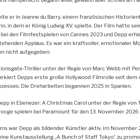
lte er in Jeanne du Barry, einem französischen Historien
, in dem er König Ludwig XV. spielte. Der Film hatte sei
bei den Filmfestspielen von Cannes 2023 und Depp erhie
ehenden Applaus. Es war ein kraftvoller, emotionaler M
hn nicht aufgegeben.
 Lionsgate-Thriller unter der Regie von Marc Webb mit Pe
arkiert Depps erste große Hollywood-Filmrolle seit dem
zesses. Die Dreharbeiten begannen 2025 in Spanien.
pp in Ebenezer: A Christmas Carol unter der Regie von T
ooge spielen bei Paramount für den 13. November 2026 
lms war Depp als bildender Künstler aktiv. Im November 
eine Kunstausstellung „A Bunch of Staff Tokyo“ zu prom