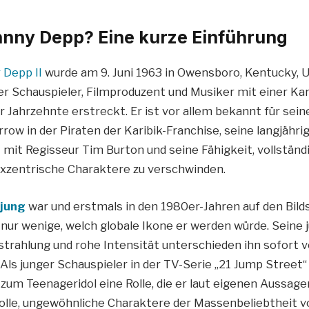
hnny Depp? Eine kurze Einführung
 Depp II
wurde am 9. Juni 1963 in Owensboro, Kentucky, 
r Schauspieler, Filmproduzent und Musiker mit einer Karr
r Jahrzehnte erstreckt. Er ist vor allem bekannt für seine
row in der Piraten der Karibik-Franchise, seine langjähri
it Regisseur Tim Burton und seine Fähigkeit, vollständi
xzentrische Charaktere zu verschwinden.
 jung
war und erstmals in den 1980er-Jahren auf den Bil
nur wenige, welch globale Ikone er werden würde. Seine j
strahlung und rohe Intensität unterschieden ihn sofort 
Als junger Schauspieler in der TV-Serie „21 Jump Street“
 zum Teenageridol eine Rolle, die er laut eigenen Aussag
olle, ungewöhnliche Charaktere der Massenbeliebtheit v