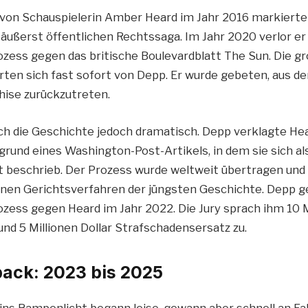
von Schauspielerin Amber Heard im Jahr 2016 markierte
 äußerst öffentlichen Rechtssaga. Im Jahr 2020 verlor er
ess gegen das britische Boulevardblatt The Sun. Die g
erten sich fast sofort von Depp. Er wurde gebeten, aus d
ise zurückzutreten.
h die Geschichte jedoch dramatisch. Depp verklagte H
rund eines Washington-Post-Artikels, in dem sie sich al
t beschrieb. Der Prozess wurde weltweit übertragen und
nen Gerichtsverfahren der jüngsten Geschichte. Depp 
ess gegen Heard im Jahr 2022. Die Jury sprach ihm 10 Mi
nd 5 Millionen Dollar Strafschadensersatz zu.
ack: 2023 bis 2025
ns Rampenlicht begann leise, gewann aber schnell an Fa