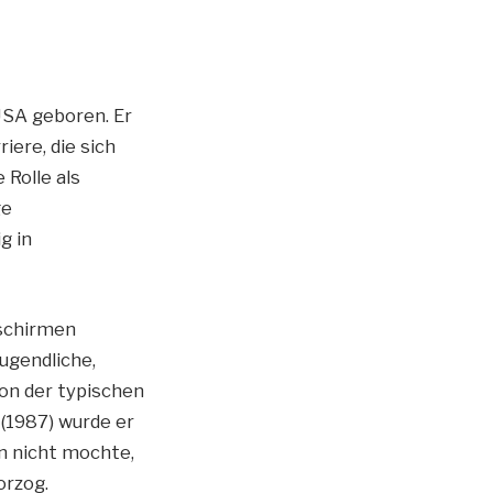
USA geboren. Er
iere, die sich
 Rolle als
ge
g in
dschirmen
ugendliche,
von der typischen
 (1987) wurde er
en nicht mochte,
orzog.