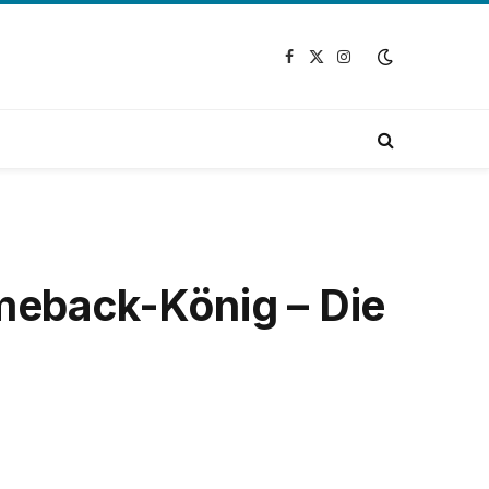
Facebook
X
Instagram
(Twitter)
eback-König – Die