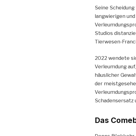
Seine Scheidung 
langwierigen und
Verleumdungsproz
Studios distanzi
Tierwesen-Franch
2022 wendete sic
Verleumdung aufg
häuslicher Gewal
der meistgesehe
Verleumdungsproz
Schadensersatz u
Das Comeb
Depps Rückkehr i