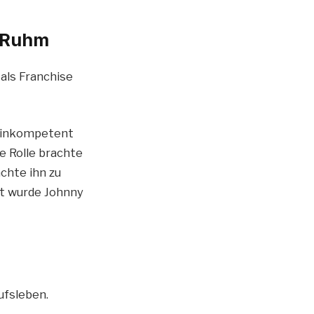
r Ruhm
 als Franchise
g inkompetent
e Rolle brachte
chte ihn zu
t wurde Johnny
ufsleben.