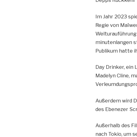
Im Jahr 2023 spie
Regie von Maïwenn
Welturauführung 
minutenlangen st
Publikum hatte i
Day Drinker, ein
Madelyn Cline, m
Verleumdungspro
Außerdem wird De
des Ebenezer Scr
Außerhalb des Fi
nach Tokio, um s