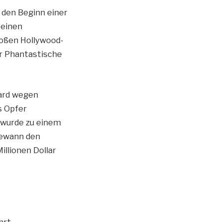
 den Beginn einer
 einen
roßen Hollywood-
er Phantastische
eard wegen
s Opfer
 wurde zu einem
gewann den
llionen Dollar
hrt.