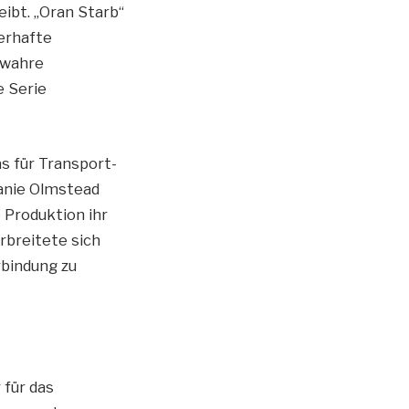
ibt. „Oran Starb“
lerhafte
 wahre
e Serie
s für Transport-
anie Olmstead
 Produktion ihr
rbreitete sich
rbindung zu
 für das