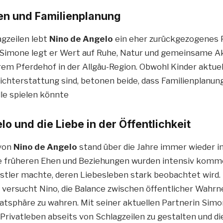
en und Familienplanung
agzeilen lebt
Nino de Angelo
ein eher zurückgezogenes P
 Simone legt er Wert auf Ruhe, Natur und gemeinsame Ak
rem Pferdehof in der Allgäu-Region. Obwohl Kinder aktuel
ichterstattung sind, betonen beide, dass Familienplanung
lle spielen könnte
o und die Liebe in der Öffentlichkeit
 von
Nino de Angelo
stand über die Jahre immer wieder 
e früheren Ehen und Beziehungen wurden intensiv komme
stler machte, deren Liebesleben stark beobachtet wird. 
versucht Nino, die Balance zwischen öffentlicher Wahr
vatsphäre zu wahren. Mit seiner aktuellen Partnerin Simo
Privatleben abseits von Schlagzeilen zu gestalten und d