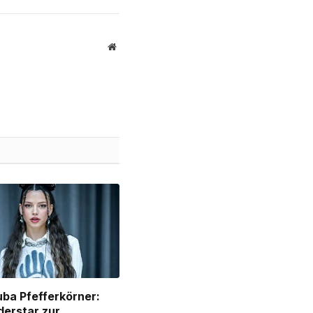
Website
ba Pfefferkörner:
derstar zur