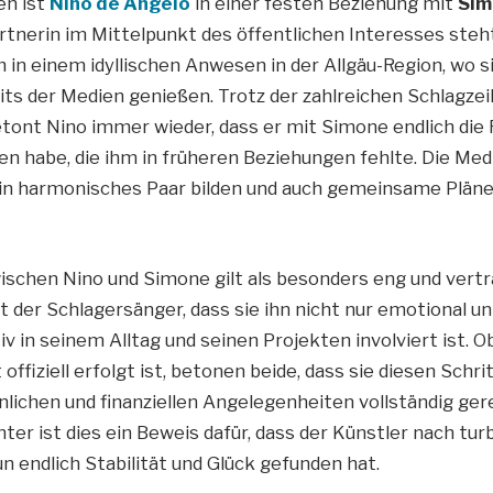
en ist
Nino de Angelo
in einer festen Beziehung mit
Sim
rtnerin im Mittelpunkt des öffentlichen Interesses steht
in einem idyllischen Anwesen in der Allgäu-Region, wo si
ts der Medien genießen. Trotz der zahlreichen Schlagzei
tont Nino immer wieder, dass er mit Simone endlich die
en habe, die ihm in früheren Beziehungen fehlte. Die Med
ein harmonisches Paar bilden und auch gemeinsame Pläne 
ischen Nino und Simone gilt als besonders eng und vertra
t der Schlagersänger, dass sie ihn nicht nur emotional un
v in seinem Alltag und seinen Projekten involviert ist. O
offiziell erfolgt ist, betonen beide, dass sie diesen Schri
lichen und finanziellen Angelegenheiten vollständig gere
ter ist dies ein Beweis dafür, dass der Künstler nach tu
n endlich Stabilität und Glück gefunden hat.