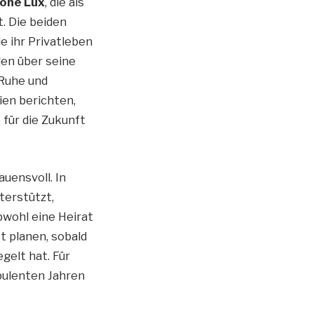
one Lux
, die als
. Die beiden
e ihr Privatleben
len über seine
 Ruhe und
ien berichten,
für die Zukunft
uensvoll. In
terstützt,
bwohl eine Heirat
tt planen, sobald
gelt hat. Für
rbulenten Jahren