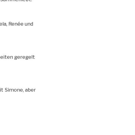
ela, Renée und
heiten geregelt
it Simone, aber