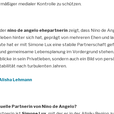
mäßiger medialer Kontrolle zu schützen.
 der
nino de angelo ehepartnerin
zeigt, dass Nino de An
eben hinter sich hat, geprägt von mehreren Ehen und la
te hat er mit Simone Lux eine stabile Partnerschaft gef
 und gemeinsame Lebensplanung im Vordergrund stehen. 
nblicke in sein Privatleben, sondern auch ein Bild von per
bilität nach turbulenten Jahren.
Alisha Lehmann
ktuelle Partnerin von Nino de Angelo?
rtnerin ist
Simone Lux
, mit der er in der Allgäu-Region