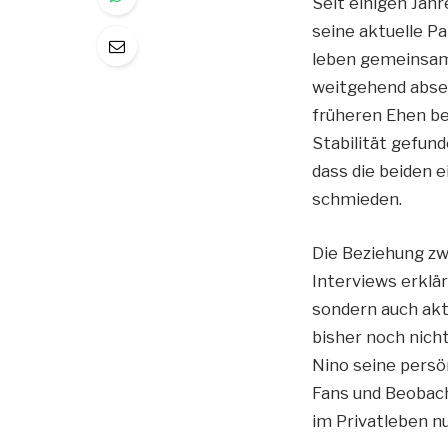
Seit einigen Jahr
seine aktuelle Pa
leben gemeinsam 
weitgehend absei
früheren Ehen be
Stabilität gefund
dass die beiden 
schmieden.
Die Beziehung zw
Interviews erklär
sondern auch akti
bisher noch nicht 
Nino seine persön
Fans und Beobach
im Privatleben nu