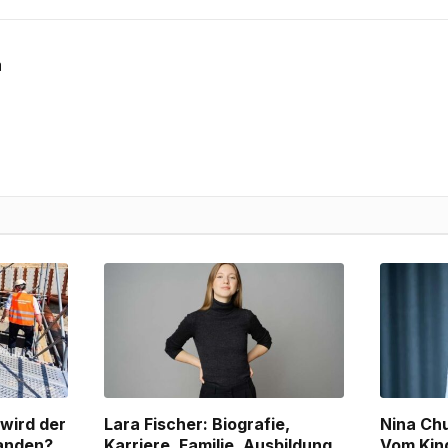
n
 wird der
Lara Fischer: Biografie,
Nina Chu
tanden?
Karriere, Familie, Ausbildung
Vom Kin