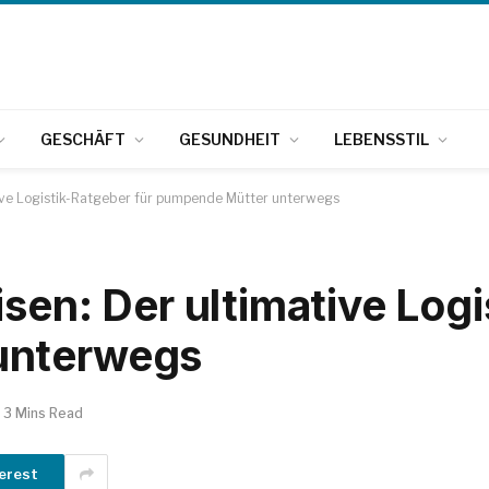
GESCHÄFT
GESUNDHEIT
LEBENSSTIL
tive Logistik-Ratgeber für pumpende Mütter unterwegs
sen: Der ultimative Logi
unterwegs
3 Mins Read
erest