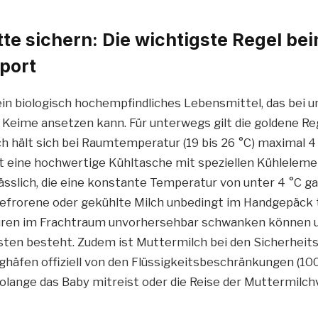
tte sichern: Die wichtigste Regel be
port
ein biologisch hochempfindliches Lebensmittel, das bei
 Keime ansetzen kann. Für unterwegs gilt die goldene Reg
 hält sich bei Raumtemperatur (19 bis 26 °C) maximal 4
st eine hochwertige Kühltasche mit speziellen Kühlelem
ässlich, die eine konstante Temperatur von unter 4 °C ga
e gefrorene oder gekühlte Milch unbedingt im Handgepäck 
uren im Frachtraum unvorhersehbar schwanken können u
ten besteht. Zudem ist Muttermilch bei den Sicherheits
ghäfen offiziell von den Flüssigkeitsbeschränkungen (10
ange das Baby mitreist oder die Reise der Muttermilch