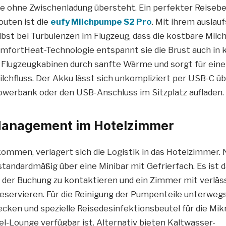
ge ohne Zwischenladung übersteht. Ein perfekter Reisebeg
uten ist die
eufy Milchpumpe S2 Pro
. Mit ihrem auslau
lbst bei Turbulenzen im Flugzeug, dass die kostbare Milc
omfortHeat-Technologie entspannt sie die Brust auch in k
 Flugzeugkabinen durch sanfte Wärme und sorgt für eine
lchfluss. Der Akku lässt sich unkompliziert per USB-C üb
owerbank oder den USB-Anschluss im Sitzplatz aufladen.
anagement im Hotelzimmer
ommen, verlagert sich die Logistik in das Hotelzimmer. 
tandardmäßig über eine Minibar mit Gefrierfach. Es ist 
r der Buchung zu kontaktieren und ein Zimmer mit verläs
reservieren. Für die Reinigung der Pumpenteile unterwegs
ecken und spezielle Reisedesinfektionsbeutel für die Mikro
el-Lounge verfügbar ist. Alternativ bieten Kaltwasser-