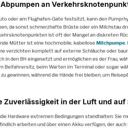
es Abpumpen an Verkehrsknotenpunk
uto oder am Flughafen-Gate festsitzt, kann den Pumprh
ben, da sonst schmerzhafte Brüste oder ein Milchstau d
kehrsknotenpunkten ist oft der Mangel an diskreten Rüc
ende Mütter ist eine hochmobile, kabellose
Milchpumpe
.
e verzichten komplett auf externe Schläuche oder bau
ch in den BH eingesetzt und ermöglichen es der Frau, wä
m Beifahrersitz, beim Warten im Terminal oder sogar wä
zu gewinnen, während die Hände frei bleiben, um Reisep
 Zuverlässigkeit in der Luft und auf
die Hardware extremen Bedingungen standhalten: Sie mus
indlich arbeiten und über einen Akku verfügen, der auch