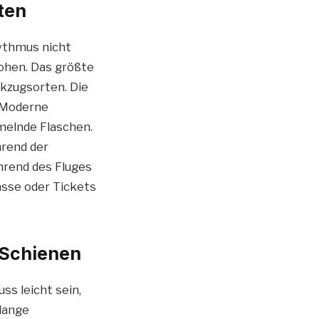
ten
ythmus nicht
rohen. Das größte
kzugsorten. Die
 Moderne
melnde Flaschen.
hrend der
hrend des Fluges
ässe oder Tickets
 Schienen
s leicht sein,
 lange