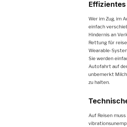
Effizient
Wer im Zug, im A
einfach verschie
Hindernis an Ver
Rettung für reis
Wearable-System
Sie werden einfa
Autofahrt auf de
unbemerkt Milch 
zu halten.
Technische
Auf Reisen muss 
vibrationsunempf