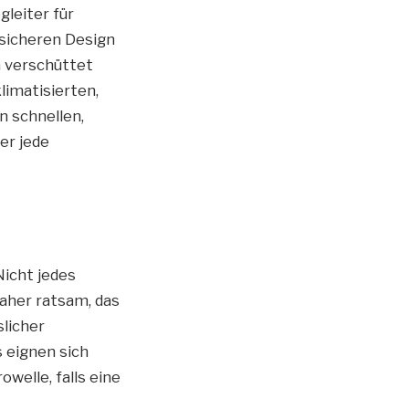
leiter für
fsicheren Design
h verschüttet
limatisierten,
n schnellen,
er jede
Nicht jedes
daher ratsam, das
slicher
 eignen sich
welle, falls eine