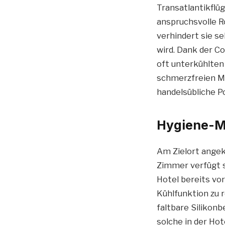
Transatlantikflü
anspruchsvolle Ro
verhindert sie se
wird. Dank der C
oft unterkühlten
schmerzfreien Mi
handelsübliche P
Hygiene-M
Am Zielort angek
Zimmer verfügt s
Hotel bereits vo
Kühlfunktion zu 
faltbare Silikonb
solche in der Hot