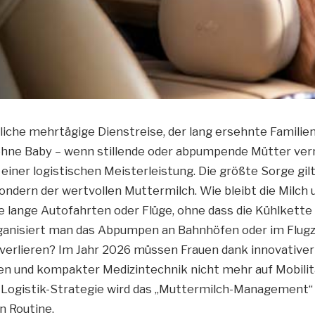
liche mehrtägige Dienstreise, der lang ersehnte Familien
ne Baby – wenn stillende oder abpumpende Mütter verre
einer logistischen Meisterleistung. Die größte Sorge gil
ondern der wertvollen Muttermilch. Wie bleibt die Milch 
e lange Autofahrten oder Flüge, ohne dass die Kühlkett
ganisiert man das Abpumpen an Bahnhöfen oder im Flug
u verlieren? Im Jahr 2026 müssen Frauen dank innovativer
n und kompakter Medizintechnik nicht mehr auf Mobilitä
n Logistik-Strategie wird das „Muttermilch-Management“ 
n Routine.