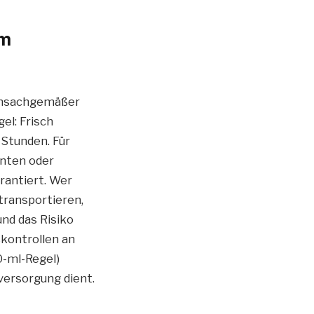
im
 unsachgemäßer
el: Frisch
 Stunden. Für
enten oder
rantiert. Wer
transportieren,
nd das Risiko
kontrollen an
0-ml-Regel)
versorgung dient.