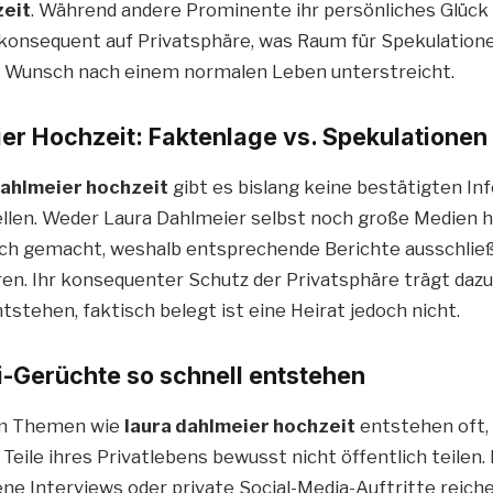
zeit
. Während andere Prominente ihr persönliches Glück o
konsequent auf Privatsphäre, was Raum für Spekulatione
en Wunsch nach einem normalen Leben unterstreicht.
er Hochzeit: Faktenlage vs. Spekulationen
dahlmeier hochzeit
gibt es bislang keine bestätigten I
ellen. Weder Laura Dahlmeier selbst noch große Medien 
ich gemacht, weshalb entsprechende Berichte ausschließ
en. Ihr konsequenter Schutz der Privatsphäre trägt dazu 
stehen, faktisch belegt ist eine Heirat jedoch nicht.
-Gerüchte so schnell entstehen
um Themen wie
laura dahlmeier hochzeit
entstehen oft,
Teile ihres Privatlebens bewusst nicht öffentlich teilen.
ene Interviews oder private Social-Media-Auftritte reich