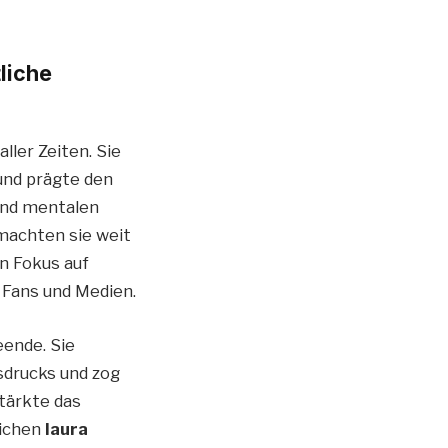
liche
ller Zeiten. Sie
und prägte den
und mentalen
machten sie weit
n Fokus auf
 Fans und Medien.
eende. Sie
sdrucks und zog
tärkte das
lichen
laura