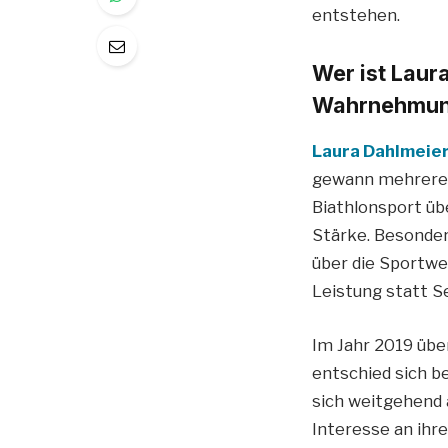
entstehen.
Wer ist Laur
Wahrnehmu
Laura Dahlmeie
gewann mehrere o
Biathlonsport üb
Stärke. Besonder
über die Sportwe
Leistung statt S
Im Jahr 2019 übe
entschied sich b
sich weitgehend 
Interesse an ihr