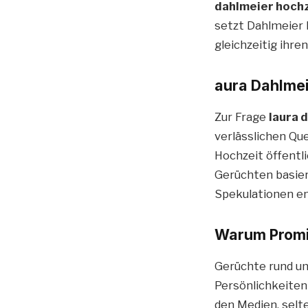
dahlmeier hoch
setzt Dahlmeier 
gleichzeitig ihr
aura Dahlmei
Zur Frage
laura 
verlässlichen Qu
Hochzeit öffentl
Gerüchten basier
Spekulationen ent
Warum Promi
Gerüchte rund 
Persönlichkeiten 
den Medien, selt