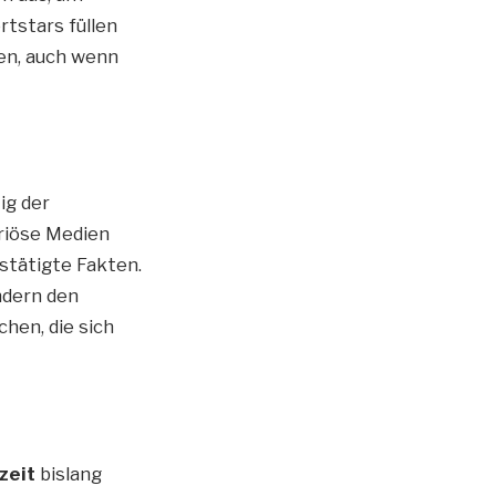
tstars füllen
en, auch wenn
ig der
riöse Medien
stätigte Fakten.
ndern den
hen, die sich
zeit
bislang