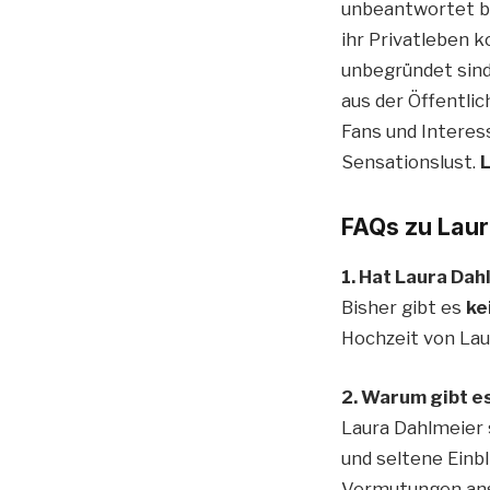
unbeantwortet bl
ihr Privatleben 
unbegründet sind.
aus der Öffentlic
Fans und Interess
Sensationslust.
FAQs zu Laur
1. Hat Laura Da
Bisher gibt es
ke
Hochzeit von Laur
2. Warum gibt es
Laura Dahlmeier 
und seltene Einb
Vermutungen ans