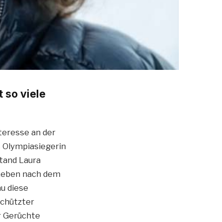
 so viele
nteresse an der
s Olympiasiegerin
tand Laura
 Leben nach dem
au diese
schützter
r Gerüchte