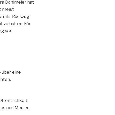
ura Dahlmeier hat
t meist
on, ihr Rückzug
 zu halten. Für
ng vor
 über eine
chten.
Öffentlichkeit
Fans und Medien