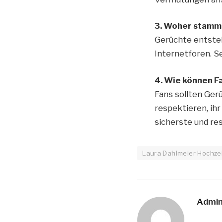
3. Woher stamme
Gerüchte entsteh
Internetforen. S
4. Wie können F
Fans sollten Ger
respektieren, ihr
sicherste und re
Laura Dahlmeier Hochze
Admi