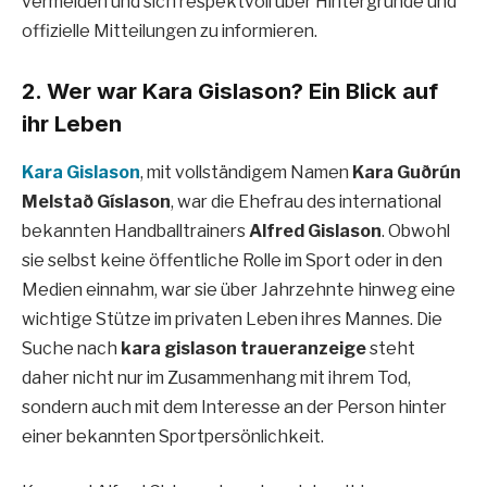
vermeiden und sich respektvoll über Hintergründe und
offizielle Mitteilungen zu informieren.
2. Wer war Kara Gislason? Ein Blick auf
ihr Leben
Kara Gislason
, mit vollständigem Namen
Kara Guðrún
Melstað Gíslason
, war die Ehefrau des international
bekannten Handballtrainers
Alfred Gislason
. Obwohl
sie selbst keine öffentliche Rolle im Sport oder in den
Medien einnahm, war sie über Jahrzehnte hinweg eine
wichtige Stütze im privaten Leben ihres Mannes. Die
Suche nach
kara gislason traueranzeige
steht
daher nicht nur im Zusammenhang mit ihrem Tod,
sondern auch mit dem Interesse an der Person hinter
einer bekannten Sportpersönlichkeit.