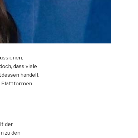
kussionen,
och, dass viele
ttdessen handelt
e Plattformen
t der
n zu den