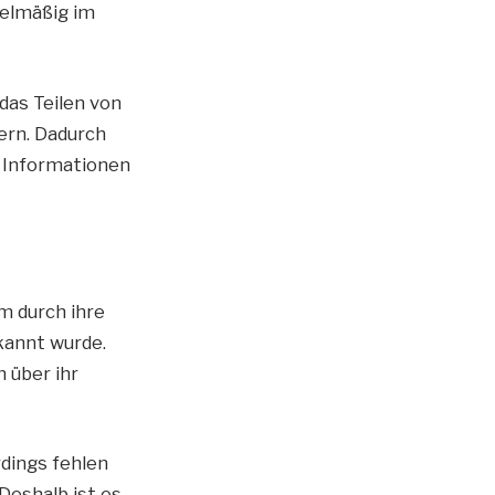
gelmäßig im
das Teilen von
ern. Dadurch
e Informationen
m durch ihre
kannt wurde.
 über ihr
rdings fehlen
Deshalb ist es