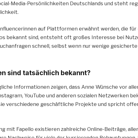
ial-Media-Persönlichkeiten Deutschlands und steht re
ichkeit.
fluencerinnen auf Plattformen erwähnt werden, die für 
eos bekannt sind, entsteht oft großes Interesse bei Nutz
Suchanfragen schnell, selbst wenn nur wenige gesichert
n sind tatsächlich bekannt?
gliche Informationen zeigen, dass Anne Wünsche vor alle
Instagram, YouTube und anderen sozialen Netzwerken be
ie verschiedene geschäftliche Projekte und spricht offen
mit Fapello existieren zahlreiche Online-Beiträge, alle
are Nachweise für viele der kursierenden Behauptungen. 