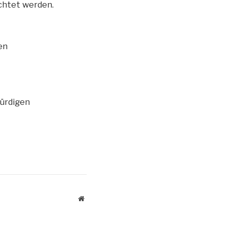
achtet werden.
en
würdigen
Website