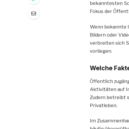
bekanntesten Soc
Fokus der Öffentl
Wenn bekannte In
Bildern oder Vid
verbreiten sich 
vorliegen.
Welche Fakte
Öffentlich zugän
Aktivitäten auf 
Zudem betreibt s
Privatleben.
Im Zusammenhang 
häufig überprüfb