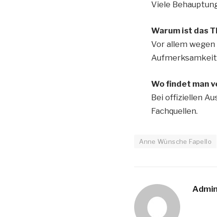
Viele Behauptung
Warum ist das T
Vor allem wegen
Aufmerksamkeit i
Wo findet man v
Bei offiziellen 
Fachquellen.
Anne Wünsche Fapello
Admi