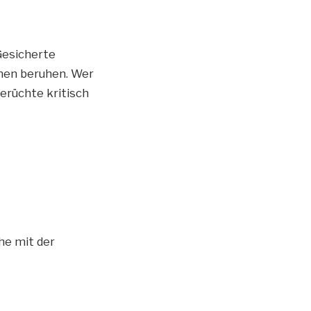
Gesicherte
onen beruhen. Wer
erüchte kritisch
he mit der