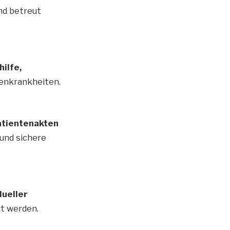
nd betreut
ilfe,
enkrankheiten.
Patientenakten
und sichere
dueller
zt werden.