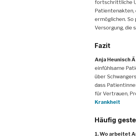
fortschrittliche 
Patientenakten, 
ermöglichen. So 
Versorgung, die 
Fazit
Anja Heunisch Ä
einfühlsame Pat
über Schwangersc
dass Patientinne
für Vertrauen, Pr
Krankheit
Häufig geste
1. Wo arbeitet A