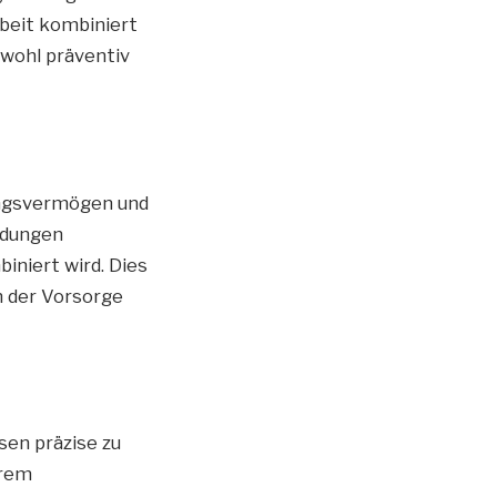
beit kombiniert
owohl präventiv
ungsvermögen und
eidungen
iniert wird. Dies
n der Vorsorge
en präzise zu
erem