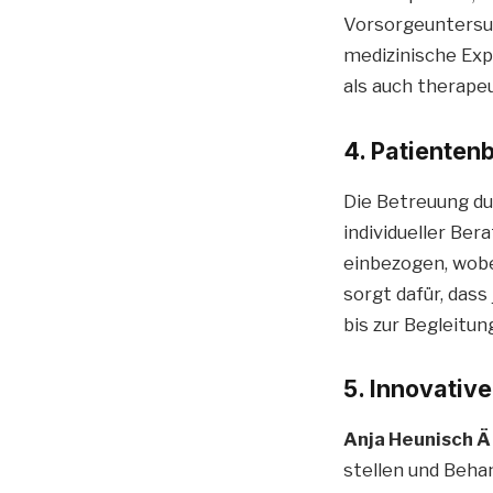
Vorsorgeuntersu
medizinische Exp
als auch therape
4. Patienten
Die Betreuung d
individueller Ber
einbezogen, wobe
sorgt dafür, dass
bis zur Begleitu
5. Innovativ
Anja Heunisch Ä
stellen und Beha