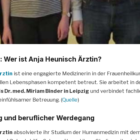
g: Wer ist Anja Heunisch Ärztin?
rztin
ist eine engagierte Medizinerin in der Frauenheilkun
allen Lebensphasen kompetent betreut. Sie arbeitet in d
 Dr. med. Miriam Binder in Leipzig
und verbindet fachl
, einfühlsamer Betreuung. (
Quelle
)
g und beruflicher Werdegang
rztin
absolvierte ihr Studium der Humanmedizin mit d