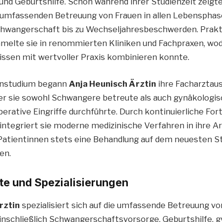
und Geburtshilfe. Schon während ihrer Studienzeit zeigte
 umfassenden Betreuung von Frauen in allen Lebensphas
chwangerschaft bis zu Wechseljahresbeschwerden. Prak
elte sie in renommierten Kliniken und Fachpraxen, wod
ssen mit wertvoller Praxis kombinieren konnte.
instudium begann
Anja Heunisch Ärztin
ihre Facharztaus
der sie sowohl Schwangere betreute als auch gynäkologi
erative Eingriffe durchführte. Durch kontinuierliche Fort
ntegriert sie moderne medizinische Verfahren in ihre Arb
e Patientinnen stets eine Behandlung auf dem neuesten S
en.
te und Spezialisierungen
rztin
spezialisiert sich auf die umfassende Betreuung von
nschließlich Schwangerschaftsvorsorge, Geburtshilfe, 