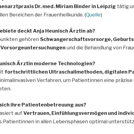
enarztpraxis Dr. med. Miriam Binder in Leipzig
tätig u
llen Bereichen der Frauenheilkunde. (
Quelle
)
ebiete deckt Anja Heunisch Ärztin ab?
punkten gehören
Schwangerschaftsvorsorge, Geburtsh
 Vorsorgeuntersuchungen
und die Behandlung von Frau
eunisch Ärztin moderne Technologien?
mit
fortschrittlichen Ultraschallmethoden, digitalen 
imalinvasiven Verfahren, um Patientinnen eine präzise 
eten.
 sich ihre Patientenbetreuung aus?
asiert auf
Vertrauen, Einfühlungsvermögen und indivi
ss Patientinnen in allen Lebensphasen optimal unterstüt