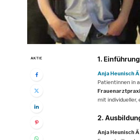
1. Einführun
AKTIE
Anja Heunisch Ä
Patientinnen in 
Frauenarztpraxis
mit individueller
2. Ausbildun
Anja Heunisch Ä