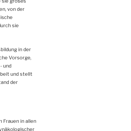
 sie großes
en, von der
tische
urch sie
bildung in der
sche Vorsorge,
- und
eit und stellt
tand der
 Frauen in allen
gynäkologischer