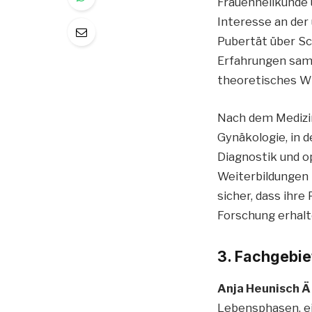
Frauenheilkunde 
Interesse an der
Pubertät über S
Erfahrungen samm
theoretisches Wi
Nach dem Mediz
Gynäkologie, in 
Diagnostik und op
Weiterbildungen i
sicher, dass ihr
Forschung erhalt
3. Fachgebie
Anja Heunisch Ä
Lebensphasen, ei